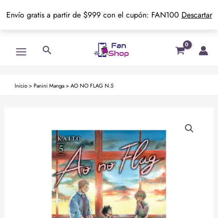
Envío gratis a partir de $999 con el cupón: FAN100
Descartar
Ir
Main
Buscar
al
Menu
contenido
Inicio
>
Panini Manga
>
AO NO FLAG N.5