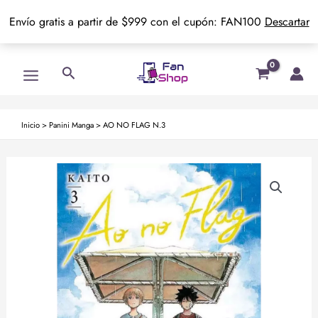
Envío gratis a partir de $999 con el cupón: FAN100
Descartar
Ir
Main
Buscar
al
Menu
contenido
Inicio
>
Panini Manga
>
AO NO FLAG N.3
AO
NO
FLAG
N.3
cantidad