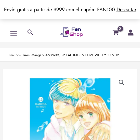
Envío gratis a partir de $999 con el cupón: FAN100
Descartar
Ir
Main
Buscar
al
Menu
contenido
Inicio
>
Panini Manga
>
ANYWAY, I’M FALLING IN LOVE WITH YOU N.12
ANYWAY,
I'M
FALLING
IN
LOVE
WITH
YOU
N.12