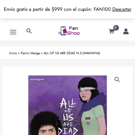
Envío gratis a partir de $999 con el cupón: FAN100
Descartar
Ir
Main
Buscar
al
Menu
contenido
Inicio
>
Panini Manga
>
ALL OF US ARE DEAD N.5 (MANWHA)
ALL
OF
US
ARE
DEAD
N.5
(MANWHA)
cantidad