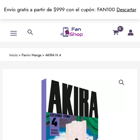
Envío gratis a partir de $999 con el cupón: FAN100
Descartar
Ir
Main
Buscar
al
Menu
contenido
Inicio
>
Panini Manga
>
AKIRA N.4