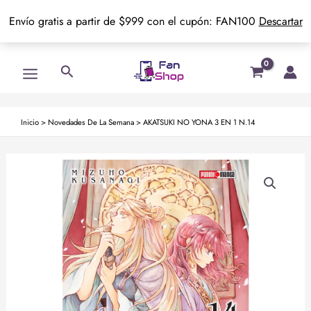
Envío gratis a partir de $999 con el cupón: FAN100
Descartar
Ir
Main
Buscar
al
Menu
contenido
Inicio
>
Novedades De La Semana
>
AKATSUKI NO YONA 3 EN 1 N.14
AKATSUKI
NO
YONA
3
EN
1
N.14
cantidad