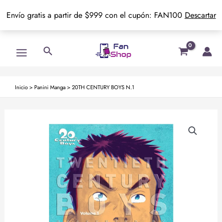
Envío gratis a partir de $999 con el cupón: FAN100
Descartar
Ir
Main
Buscar
al
Menu
contenido
Inicio
>
Panini Manga
>
20TH CENTURY BOYS N.1