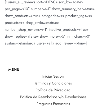
[cusrev_all_reviews sort=»DESC» sort_by=»date»
per_page=»10″ number=»-1″ show_summary_bar=»true»
show_products=»true» categories=»» product_tags=»»
products=»» shop_reviews=»true»
number_shop_reviews=»-1″ inactive_products=»true»
show_replies=»false» show_more=»5″ min_chars=»0″
avatars=»standard» users=»all» add_review=»true»]
MENU
Iniciar Sesion
Términos y Condiciones
Política de Privacidad
Política de Reembolsos y/o Devoluciones
Preguntas Frecuentes